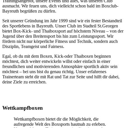
Trainingsangebot, unsere Events und alles, was unseren Club
ausmacht. Wir feuen uns, dich vielleicht schon bald im Boxclub-
Bayreuth begrüßen zu dürfen.
Seit unserer Gründung im Jahr 1999 sind wir ein fester Bestandteil
des Sportlebens in Bayreuth. Unser Club im Stadteil St.Georgen
bietet Box-Kick- und Thaiboxsport auf höchstem Niveau – von der
Jugend über den Breitensport bis hin zum Leistungssport. Wir
fördern nicht nur körperliche Fitness und Technik, sondern auch
Disziplin, Teamgeist und Fairness.
Egal, ob du mit dem Boxen, Kick-oder Thaiboxen beginnen
möchtest, dich weiter entwickeln willst oder einfach in einer
freundlichen und motivierenden Atmosphäre sportlich aktiv sein
möchtest – bei uns bist du genau richtig. Unser erfahrenes
Trainerteam steht dir mit Rat und Tat zur Seite und hilft dir dabei,
deine Ziele zu erreichen.
Wettkampfboxen
Wettkampfboxen bietet dir die Möglichkeit, die
aufregende Welt des Boxsports hautnah zu erleben.