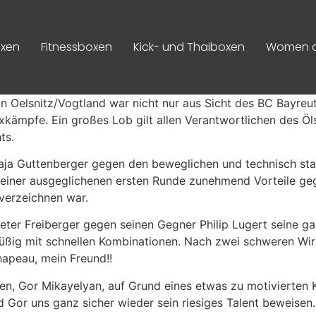
xen
Fitnessboxen
Kick- und Thaiboxen
Women o
 Oelsnitz/Vogtland war nicht nur aus Sicht des BC Bayreut
ämpfe. Ein großes Lob gilt allen Verantwortlichen des Ölsn
ts.
aja Guttenberger gegen den beweglichen und technisch star
 einer ausgeglichenen ersten Runde zunehmend Vorteile ge
 verzeichnen war.
Peter Freiberger gegen seinen Gegner Philip Lugert seine 
htfüßig mit schnellen Kombinationen. Nach zwei schweren W
apeau, mein Freund!!
ven, Gor Mikayelyan, auf Grund eines etwas zu motivierten
d Gor uns ganz sicher wieder sein riesiges Talent beweisen.